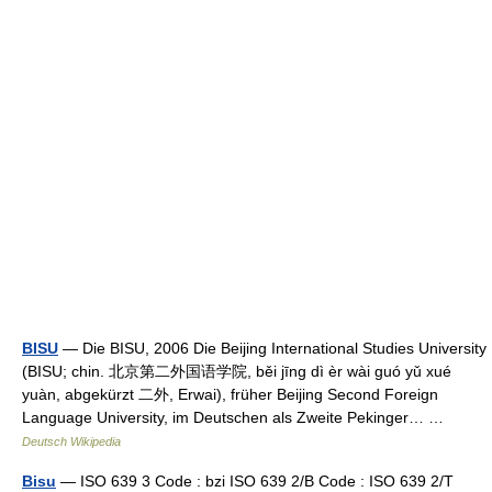
BISU
— Die BISU, 2006 Die Beijing International Studies University
(BISU; chin. 北京第二外国语学院, běi jīng dì èr wài guó yǔ xué
yuàn, abgekürzt 二外, Erwai), früher Beijing Second Foreign
Language University, im Deutschen als Zweite Pekinger… …
Deutsch Wikipedia
Bisu
— ISO 639 3 Code : bzi ISO 639 2/B Code : ISO 639 2/T