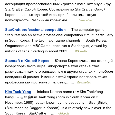
ассоциация профессиональных игроков в компьютерную игру
StarCraft в Южной Корее. Состязания по StarCraft в Южной
Корее после выхода этой игры приобрели гигантскую
популярность. Различные корейские… …
Википедия
StarCraft professional competition
— The computer game
StarCraft has an active professional competition circuit, particularly
in South Korea. The two major game channels in South Korea,
Ongamenet and MBCGame, each run a Starleague, viewed by
millions of fans. Starting in about 2002 …
Wikipedia
Starcraft в Южной Корее
— Южная Корея считается столицей
киберспортивного мира: киберспорт в этой стране стал
развиваться намного раньше, чем в других странах и приобрел
невиданный размах. Именно в этой стране появилась такая
профессия как прогеймер человек,… …
Википедия
Kim Taek-Yong
— Infobox Korean name rr = Kim TaekYong
hangul = 김택용Kim Taek Yong (born in South Korea on 3
November, 1989), better known by the pseudonym Bisu [Shield]
(Bisu meaning Dagger in Korean), is a relatively new player in the
South Korean StarCraft e… …
Wikipedia