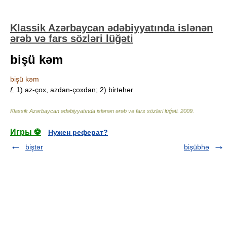
Klassik Azərbaycan ədəbiyyatında islənən
ərəb və fars sözləri lüğəti
bişü kəm
bişü kəm
f.
1) az-çox, azdan-çoxdan; 2) birtəhər
Klassik Azərbaycan ədəbiyyatında islənən ərəb və fars sözləri lüğəti
.
2009
.
Игры ⚽
Нужен реферат?
biştər
bişübhə