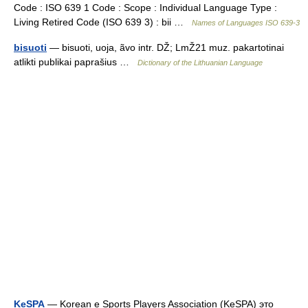
Code : ISO 639 1 Code : Scope : Individual Language Type :
Living Retired Code (ISO 639 3) : bii …
Names of Languages ISO 639-3
bisuoti
— bisuoti, uoja, ãvo intr. DŽ; LmŽ21 muz. pakartotinai
atlikti publikai paprašius …
Dictionary of the Lithuanian Language
KeSPA
— Korean e Sports Players Association (KeSPA) это