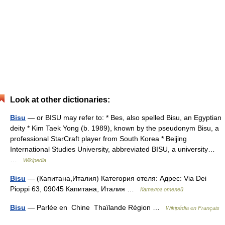
Look at other dictionaries:
Bisu
— or BISU may refer to: * Bes, also spelled Bisu, an Egyptian
deity * Kim Taek Yong (b. 1989), known by the pseudonym Bisu, a
professional StarCraft player from South Korea * Beijing
International Studies University, abbreviated BISU, a university…
…
Wikipedia
Bisu
— (Капитана,Италия) Категория отеля: Адрес: Via Dei
Pioppi 63, 09045 Капитана, Италия …
Каталог отелей
Bisu
— Parlée en Chine Thaïlande Région …
Wikipédia en Français